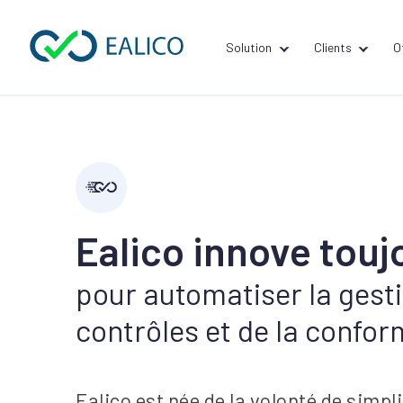
Solution
Clients
O
Ealico innove touj
pour automatiser la gest
contrôles et de la confor
Ealico est née de la volonté de simpli