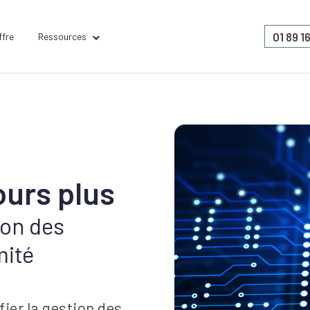
01 89 1
ffre
Ressources
ours plus
ion des
mité
fier la gestion des